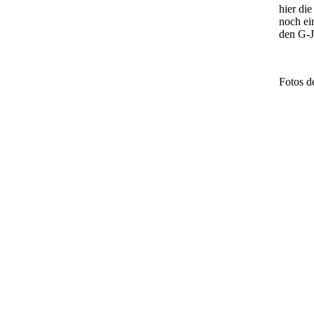
hier di
noch ei
den G-Ju
Fotos d